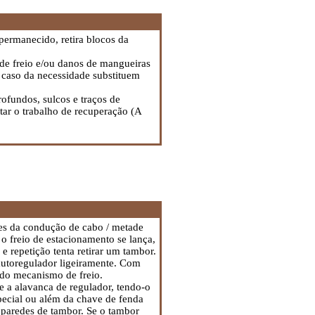
permanecido, retira blocos da
 de freio e/ou danos de mangueiras
Em caso da necessidade substituem
ofundos, sulcos e traços de
tar o trabalho de recuperação (A
tes da condução de cabo / metade
o freio de estacionamento se lança,
repetição tenta retirar um tambor.
autoregulador ligeiramente. Com
 do mecanismo de freio.
e a alavanca de regulador, tendo-o
pecial ou além da chave de fenda
e paredes de tambor. Se o tambor