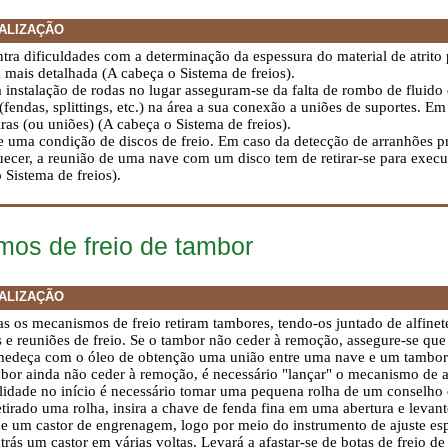
ALIZAÇÃO
tra dificuldades com a determinação da espessura do material de atrito 
a mais detalhada (A cabeça
o Sistema de freios
).
 instalação de rodas no lugar asseguram-se da falta de rombo de fluido
 (fendas, splittings, etc.) na área a sua conexão a uniões de suportes. 
as (ou uniões) (A cabeça o Sistema de freios).
e uma condição de discos de freio. Em caso da detecção de arranhões pr
ecer, a reunião de uma nave com um disco tem de retirar-se para execu
 Sistema de freios).
os de freio de tambor
ALIZAÇÃO
s os mecanismos de freio retiram tambores, tendo-os juntado de alfine
 e reuniões de freio. Se o tambor não ceder à remoção, assegure-se que 
edeça com o óleo de obtenção uma união entre uma nave e um tambor e 
bor ainda não ceder à remoção, é necessário "lançar" o mecanismo de 
alidade no início é necessário tomar uma pequena rolha de um conselho
tirado uma rolha, insira a chave de fenda fina em uma abertura e levant
e um castor de engrenagem, logo por meio do instrumento de ajuste es
trás um castor em várias voltas. Levará a afastar-se de botas de freio d