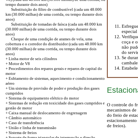
tempo durante dois anos)
Substituição do filtro de combustível (cada um 48.000
km (30.000 milhas) de uma corrida, ou tempo durante dois
anos)
Substituição de tomadas de faísca (cada um 48.000 km
Esfregu
(30.000 milhas) de uma corrida, ou tempo durante dois
especial
anos)
Verifiqu
Cheque de uma condição de arames de vela, uma
coça e o
cobertura e o corredor do distribuidor (cada um 48.000 km
não pude
(30.000 milhas) de uma corrida, ou tempo durante dois
do servi
anos)
Se duran
+
Linha motor de seis cilindros
cambalea
+ Motor de V8
Estabele
+ Procedimentos dos reparos gerais e reparos de capital do
motor
+ Esfriamento de sistemas, aquecimento e condicionamento
aéreo
Estacion
+ Um sistema de provisão de poder e produção dos gases
cumpridos
+ Sistema de equipamento elétrico do motor
+ Sistemas de redução em toxicidade dos gases cumpridos e
O controle do f
gestão de motor
mecanismos de f
+ Caixa manual de deslocamento de engrenagem
do freio de est
+ Câmbio automático
estacionamento 
+
Caso de transferência
de freios).
+ União e linha de transmissão
+ Sistema de freios
+ Suporte de forma triangular de interrupção e direção