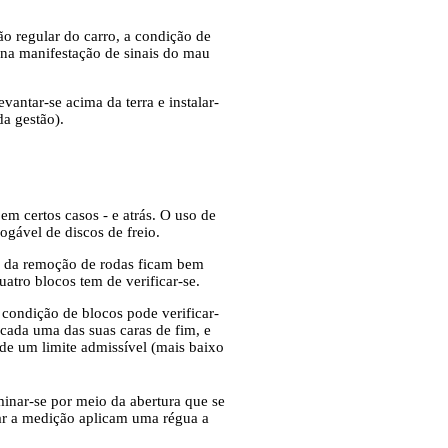
ão regular do carro, a condição de
na manifestação de sinais do mau
ntar-se acima da terra e instalar-
da gestão).
m certos casos - e atrás. O uso de
ogável de discos de freio.
is da remoção de rodas ficam bem
atro blocos tem de verificar-se.
condição de blocos pode verificar-
 cada uma das suas caras de fim, e
de um limite admissível (mais baixo
inar-se por meio da abertura que se
tar a medição aplicam uma régua a