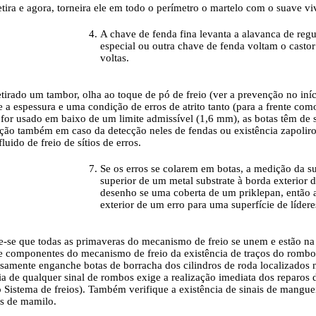
etira e agora, torneira ele em todo o perímetro o martelo com o suave vi
A chave de fenda fina levanta a alavanca de regu
especial ou outra chave de fenda voltam o cast
voltas.
tirado um tambor, olha ao toque de pó de freio (ver a prevenção no iníc
e a espessura e uma condição de erros de atrito tanto (para a frente como
 for usado em baixo de um limite admissível (1,6 mm), as botas têm de su
ição também em caso da detecção neles de fendas ou existência zapoliro
fluido de freio de sítios de erros.
Se os erros se colarem em botas, a medição da s
superior de um metal substrate à borda exterior
desenho se uma coberta de um priklepan, então 
exterior de um erro para uma superfície de líderes
-se que todas as primaveras do mecanismo de freio se unem e estão na c
e componentes do mecanismo de freio da existência de traços do rombo 
amente enganche botas de borracha dos cilindros de roda localizados na
ia de qualquer sinal de rombos exige a realização imediata dos reparos d
 Sistema de freios). Também verifique a existência de sinais de manguei
s de mamilo.