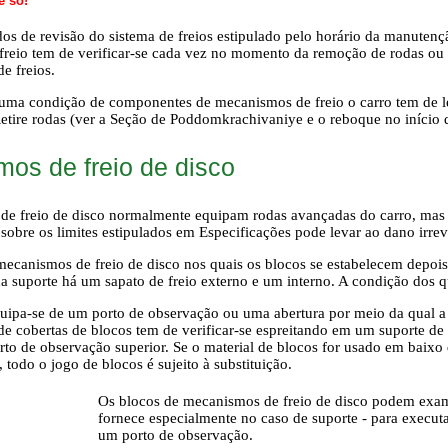
e só!
os de revisão do sistema de freios estipulado pelo horário da manutenç
reio tem de verificar-se cada vez no momento da remoção de rodas ou 
e freios.
uma condição de componentes de mecanismos de freio o carro tem de leva
Retire rodas (ver a Seção de Poddomkrachivaniye e o reboque no início 
os de freio de disco
e freio de disco normalmente equipam rodas avançadas do carro, mas e
 sobre os limites estipulados em Especificações pode levar ao dano irrev
mecanismos de freio de disco nos quais os blocos se estabelecem depo
a suporte há um sapato de freio externo e um interno. A condição dos qu
uipa-se de um porto de observação ou uma abertura por meio da qual a 
 de cobertas de blocos tem de verificar-se espreitando em um suporte de
to de observação superior. Se o material de blocos for usado em baixo 
todo o jogo de blocos é sujeito à substituição.
Os blocos de mecanismos de freio de disco podem exam
fornece especialmente no caso de suporte - para execu
um porto de observação.