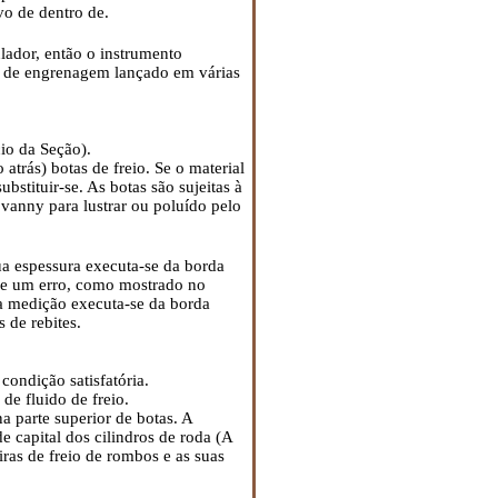
vo de dentro de.
lador, então o instrumento
or de engrenagem lançado em várias
io da Seção).
 atrás) botas de freio. Se o material
bstituir-se. As botas são sujeitas à
vanny para lustrar ou poluído pelo
ua espessura executa-se da borda
 de um erro, como mostrado no
a medição executa-se da borda
 de rebites.
ondição satisfatória.
de fluido de freio.
 parte superior de botas. A
e capital dos cilindros de roda (A
ras de freio de rombos e as suas