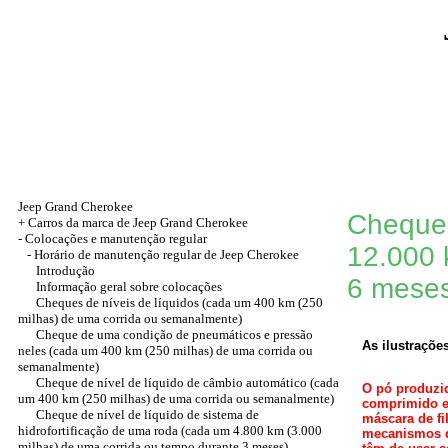
Jeep Grand Cherokee
Cheque 
+
Carros da marca de Jeep Grand Cherokee
-
Colocações e manutenção regular
12.000 
- Horário de manutenção regular de Jeep Cherokee
Introdução
6 mese
Informação geral sobre colocações
Cheques de níveis de líquidos (cada um 400 km (250
milhas) de uma corrida ou semanalmente)
Cheque de uma condição de pneumáticos e pressão
As ilustraçõe
neles (cada um 400 km (250 milhas) de uma corrida ou
semanalmente)
Cheque de nível de líquido de câmbio automático (cada
O pó produzid
um 400 km (250 milhas) de uma corrida ou semanalmente)
comprimido em
Cheque de nível de líquido de sistema de
máscara de fi
hidrofortificação de uma roda (cada um 4.800 km (3.000
mecanismos de
milhas) de uma corrida ou tempo durante 3 meses)