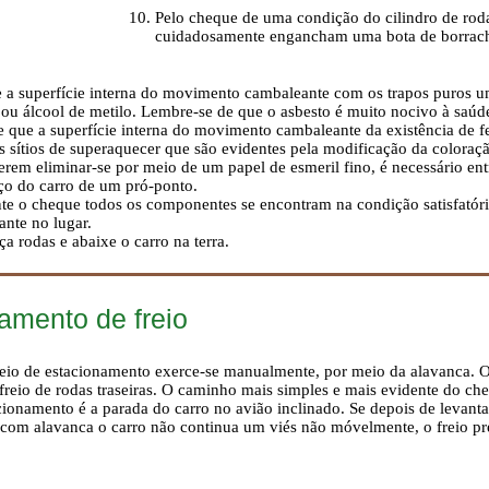
Pelo cheque de uma condição do cilindro de rod
cuidadosamente engancham uma bota de borracha
e a superfície interna do movimento cambaleante com os trapos puros 
 ou álcool de metilo. Lembre-se de que o asbesto é muito nocivo à saúde
e que a superfície interna do movimento cambaleante da existência de 
s sítios de superaquecer que são evidentes pela modificação da coloraçã
rem eliminar-se por meio de um papel de esmeril fino, é necessário e
ço do carro de um pró-ponto.
te o cheque todos os componentes se encontram na condição satisfatór
nte no lugar.
ça rodas e abaixe o carro na terra.
amento de freio
reio de estacionamento exerce-se manualmente, por meio da alavanca. O
reio de rodas traseiras. O caminho mais simples e mais evidente do ch
acionamento é a parada do carro no avião inclinado. Se depois de levant
com alavanca o carro não continua um viés não móvelmente, o freio pre