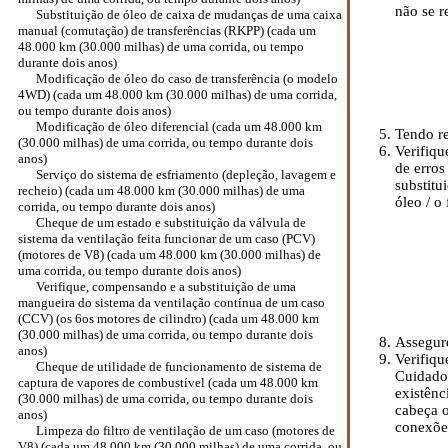
não se r
Substituição de óleo de caixa de mudanças de uma caixa
manual (comutação) de transferências (RKPP) (cada um
48.000 km (30.000 milhas) de uma corrida, ou tempo
durante dois anos)
Modificação de óleo do caso de transferência (o modelo
4WD) (cada um 48.000 km (30.000 milhas) de uma corrida,
ou tempo durante dois anos)
Modificação de óleo diferencial (cada um 48.000 km
Tendo re
(30.000 milhas) de uma corrida, ou tempo durante dois
Verifiqu
anos)
de erros
Serviço do sistema de esfriamento (depleção, lavagem e
substitu
recheio) (cada um 48.000 km (30.000 milhas) de uma
óleo / o 
corrida, ou tempo durante dois anos)
Cheque de um estado e substituição da válvula de
sistema da ventilação feita funcionar de um caso (PCV)
(motores de V8) (cada um 48.000 km (30.000 milhas) de
uma corrida, ou tempo durante dois anos)
Verifique, compensando e a substituição de uma
mangueira do sistema da ventilação contínua de um caso
(CCV) (os 6os motores de cilindro) (cada um 48.000 km
(30.000 milhas) de uma corrida, ou tempo durante dois
Assegure
anos)
Verifiqu
Cheque de utilidade de funcionamento de sistema de
Cuidados
captura de vapores de combustível (cada um 48.000 km
existênc
(30.000 milhas) de uma corrida, ou tempo durante dois
cabeça o
anos)
conexõe
Limpeza do filtro de ventilação de um caso (motores de
V8) (cada um 48.000 km (30.000 milhas) de uma corrida, ou