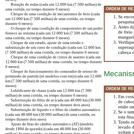
Rotação de rodas (cada um 12.000 km (7.500 milhas) de
ORDEM DE RE
uma corrida, ou tempo durante 6 meses)
Cheque de uma condição de mecanismos de freio (cada
Se encon
um 12.000 km (7.500 milhas) de uma corrida, ou tempo
pesquis
durante 6 meses)
Antes da
O cheque de uma condição de componentes de um poder
de freio
fornece ao sistema (cada um 12.000 km (7.500 milhas) de
mangueir
uma corrida, ou tempo durante 6 meses)
Verifiqu
Cheque de um estado, ajuste de uma tensão e
superaqu
substituição de um cinto de condução (cada um 12.000 km
(7.500 milhas) de uma corrida, ou tempo durante 6 meses)
cabeça o
Cheque de uma condição de cintos de assento (cada um
12.000 km (7.500 milhas) de uma corrida, ou tempo durante
6 meses)
Cheque de funcionamento do comutador de sensor de
Mecanism
permissão de partida (só modelos com em) (cada um 12.000
km (7.500 milhas) de uma corrida, ou tempo durante 6
meses)
ORDEM DE RE
Lubrificante de chassi (cada um 12.000 km (7.500
milhas) de uma corrida, ou tempo durante 6 meses)
Em costa
Substituição do filtro de ar (cada um 48.000 km (30.000
de cabos
milhas) de uma corrida, ou tempo durante dois anos)
então um
Substituição de líquido e o filtro de câmbio automático
Se o tam
(cada um 48.000 km (30.000 milhas) de uma corrida, ou
esta fin
tempo durante dois anos)
Tendo re
Ajuste de fitas do câmbio automático (AT) (modelo
levado d
desde 1994 da questão) (cada um 48.000 km (30.000
voltam a
milhas) de uma corrida, ou tempo durante dois anos)