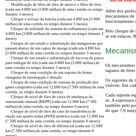
têm de usar-s
Modificação de filtro de óleo de motivo e filtro de óleo
(cada um 4.800 km (3.000 milhas) de uma corrida ou tempo
Além dos períod
durante 3 meses)
mecanismos de f
Cheque e serviço da bateria (cada um 4.800 km (3.000
funcionamento d
milhas) de uma corrida ou tempo durante 3 meses)
Cheque de utilidade do sistema de esfriamento (cada um
Pelo cheque de 
4.800 km (3.000 milhas) de uma corrida ou tempo durante 3
se em estacas. 
meses)
Cheque de um estado e substituição das mangueiras que
passam abaixo de um capuz de monge (cada um 4.800 km
Mecanism
(3.000 milhas) de uma corrida ou tempos durante 3 meses)
Cheque de um estado e substituição de escovas de panos
para esfregar de tela (cada um 4.800 km (3.000 milhas) de
Os mecanismos d
uma corrida ou tempo durante 3 meses)
sapatos de freio
Cheque de uma condição de um suporte de forma
triangular de interrupção e direção
Os suportes de 
Cheque de uma condição de sistema de produção dos
visíveis. Em cad
gases cumpridos (cada um 12.000 km (7.500 milhas) de uma
corrida, ou tempo durante 6 meses)
Cada suporte eq
Cheque de nível de óleo de caixa de mudanças da
se. A espessura
transmissão manual (RKPP) (cada um 12.000 km (7.500
também pelo por
milhas) de uma corrida, ou tempo durante 6 meses)
do que 7,9 mm), 
Cheque de nível de óleo do caso de transferência de
tração nas quatro rodas (4WD) modelos (cada um 12.000 km
(7.500 milhas) de uma corrida, ou tempo durante 6 meses)
Cheque de nível de óleo de diferencial (cada um 12.000
km (7.500 milhas) de uma corrida, ou tempo durante 6
meses)