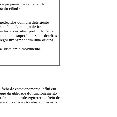
a a pequena chave de fenda
 do cilindro.
umedecidos com um detergente
 - não inalam o pó de freio!
fendas, cavidades, profundamente
o de uma superfície. Se os defeitos
ntregar um tambor em uma oficina
ia, instalam o movimento
 freio de estacionamento influi em
eque da utilidade do funcionamento
ar de um controle erguerem o freio de
cisa do ajuste (A cabeça o Sistema