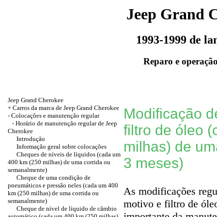
Jeep Grand 
1993-1999 de l
Reparo e operação
Jeep Grand Cherokee
+
Carros da marca de Jeep Grand Cherokee
Modificação de
-
Colocações e manutenção regular
- Horário de manutenção regular de Jeep
filtro de óleo
Cherokee
Introdução
milhas) de um
Informação geral sobre colocações
Cheques de níveis de líquidos (cada um
3 meses)
400 km (250 milhas) de uma corrida ou
semanalmente)
Cheque de uma condição de
pneumáticos e pressão neles (cada um 400
As modificações regul
km (250 milhas) de uma corrida ou
semanalmente)
motivo e filtro de ól
Cheque de nível de líquido de câmbio
importante da manute
automático (cada um 400 km (250 milhas)