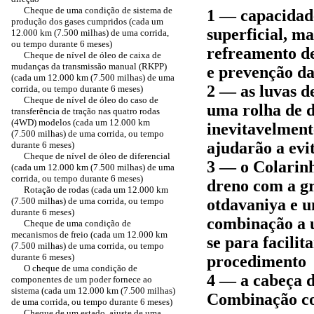
Cheque de uma condição de sistema de
1 — capacidade
produção dos gases cumpridos (cada um
superficial, ma
12.000 km (7.500 milhas) de uma corrida,
ou tempo durante 6 meses)
refreamento de
Cheque de nível de óleo de caixa de
mudanças da transmissão manual (RKPP)
e prevenção d
(cada um 12.000 km (7.500 milhas) de uma
2 — as luvas d
corrida, ou tempo durante 6 meses)
Cheque de nível de óleo do caso de
uma rolha de d
transferência de tração nas quatro rodas
(4WD) modelos (cada um 12.000 km
inevitavelment
(7.500 milhas) de uma corrida, ou tempo
ajudarão a evi
durante 6 meses)
Cheque de nível de óleo de diferencial
3 — o Colarinh
(cada um 12.000 km (7.500 milhas) de uma
corrida, ou tempo durante 6 meses)
dreno com a g
Rotação de rodas (cada um 12.000 km
(7.500 milhas) de uma corrida, ou tempo
otdavaniya e 
durante 6 meses)
combinação a u
Cheque de uma condição de
mecanismos de freio (cada um 12.000 km
se para facili
(7.500 milhas) de uma corrida, ou tempo
durante 6 meses)
procedimento
O cheque de uma condição de
4 — a cabeça d
componentes de um poder fornece ao
sistema (cada um 12.000 km (7.500 milhas)
Combinação co
de uma corrida, ou tempo durante 6 meses)
Cheque de um estado, ajuste de uma