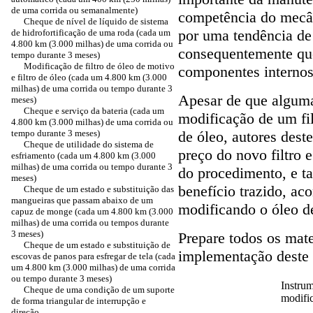
de uma corrida ou semanalmente)
competência do mecân
Cheque de nível de líquido de sistema
por uma tendência de 
de hidrofortificação de uma roda (cada um
4.800 km (3.000 milhas) de uma corrida ou
consequentemente que
tempo durante 3 meses)
Modificação de filtro de óleo de motivo
componentes internos
e filtro de óleo (cada um 4.800 km (3.000
milhas) de uma corrida ou tempo durante 3
Apesar de que algum
meses)
Cheque e serviço da bateria (cada um
modificação de um fi
4.800 km (3.000 milhas) de uma corrida ou
tempo durante 3 meses)
de óleo, autores dest
Cheque de utilidade do sistema de
preço do novo filtro 
esfriamento (cada um 4.800 km (3.000
milhas) de uma corrida ou tempo durante 3
do procedimento, e t
meses)
benefício trazido, aco
Cheque de um estado e substituição das
mangueiras que passam abaixo de um
modificando o óleo d
capuz de monge (cada um 4.800 km (3.000
milhas) de uma corrida ou tempos durante
3 meses)
Prepare todos os mate
Cheque de um estado e substituição de
implementação deste
escovas de panos para esfregar de tela (cada
um 4.800 km (3.000 milhas) de uma corrida
ou tempo durante 3 meses)
Instrum
Cheque de uma condição de um suporte
modific
de forma triangular de interrupção e
direção