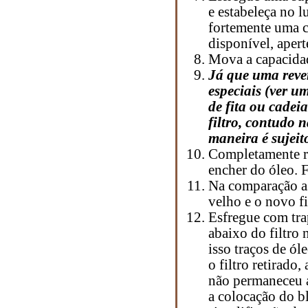
e estabeleça no 
fortemente uma c
disponível, aper
Mova a capacidad
Já que uma rever
especiais (ver u
de fita ou cadei
filtro, contudo 
maneira é sujeit
Completamente ret
encher do óleo. F
Na comparação a
velho e o novo fi
Esfregue com tra
abaixo do filtro 
isso traços de ól
o filtro retirado
não permaneceu a
a colocação do b