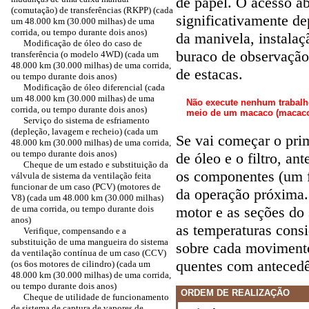
de papel. O acesso aba
(comutação) de transferências (RKPP) (cada
significativamente de
um 48.000 km (30.000 milhas) de uma
corrida, ou tempo durante dois anos)
da manivela, instala
Modificação de óleo do caso de
buraco de observação
transferência (o modelo 4WD) (cada um
48.000 km (30.000 milhas) de uma corrida,
de estacas.
ou tempo durante dois anos)
Modificação de óleo diferencial (cada
um 48.000 km (30.000 milhas) de uma
Não execute nenhum trabalho
corrida, ou tempo durante dois anos)
meio de um macaco (macaco
Serviço do sistema de esfriamento
(depleção, lavagem e recheio) (cada um
Se vai começar o pri
48.000 km (30.000 milhas) de uma corrida,
ou tempo durante dois anos)
de óleo e o filtro, a
Cheque de um estado e substituição da
os componentes (um fi
válvula de sistema da ventilação feita
funcionar de um caso (PCV) (motores de
da operação próxima.
V8) (cada um 48.000 km (30.000 milhas)
de uma corrida, ou tempo durante dois
motor e as seções do
anos)
as temperaturas consid
Verifique, compensando e a
substituição de uma mangueira do sistema
sobre cada movimento
da ventilação contínua de um caso (CCV)
quentes com antecedê
(os 6os motores de cilindro) (cada um
48.000 km (30.000 milhas) de uma corrida,
ou tempo durante dois anos)
ORDEM DE REALIZAÇÃO
Cheque de utilidade de funcionamento
de sistema de captura de vapores de