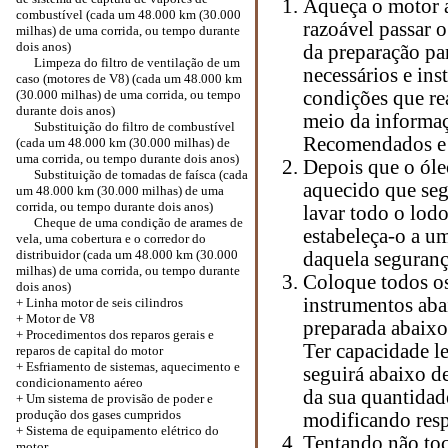
Aqueça o motor a
combustível (cada um 48.000 km (30.000
razoável passar 
milhas) de uma corrida, ou tempo durante
dois anos)
da preparação par
Limpeza do filtro de ventilação de um
necessários e ins
caso (motores de V8) (cada um 48.000 km
(30.000 milhas) de uma corrida, ou tempo
condições que re
durante dois anos)
meio da informaç
Substituição do filtro de combustível
Recomendados e l
(cada um 48.000 km (30.000 milhas) de
uma corrida, ou tempo durante dois anos)
Depois que o óle
Substituição de tomadas de faísca (cada
aquecido que seg
um 48.000 km (30.000 milhas) de uma
corrida, ou tempo durante dois anos)
lavar todo o lod
Cheque de uma condição de arames de
estabeleça-o a u
vela, uma cobertura e o corredor do
distribuidor (cada um 48.000 km (30.000
daquela seguranç
milhas) de uma corrida, ou tempo durante
Coloque todos os 
dois anos)
instrumentos abai
+
Linha motor de seis cilindros
+ Motor de V8
preparada abaixo
+ Procedimentos dos reparos gerais e
Ter capacidade l
reparos de capital do motor
+ Esfriamento de sistemas, aquecimento e
seguirá abaixo d
condicionamento aéreo
da sua quantidad
+ Um sistema de provisão de poder e
produção dos gases cumpridos
modificando respe
+ Sistema de equipamento elétrico do
Tentando não toc
motor