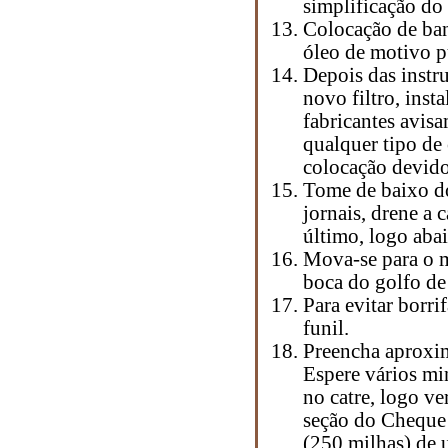
simplificação do
Colocação de ban
óleo de motivo p
Depois das instr
novo filtro, inst
fabricantes avisa
qualquer tipo de 
colocação devido
Tome de baixo do
jornais, drene a 
último, logo abai
Mova-se para o 
boca do golfo de
Para evitar borr
funil.
Preencha aproxim
Espere vários min
no catre, logo ve
seção do Cheque 
(250 milhas) de 