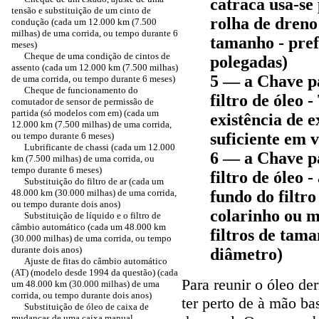
catraca usa-se
tensão e substituição de um cinto de
rolha de dreno
condução (cada um 12.000 km (7.500
milhas) de uma corrida, ou tempo durante 6
tamanho - pref
meses)
Cheque de uma condição de cintos de
polegadas)
assento (cada um 12.000 km (7.500 milhas)
5 — a Chave p
de uma corrida, ou tempo durante 6 meses)
Cheque de funcionamento do
filtro de óleo -
comutador de sensor de permissão de
partida (só modelos com em) (cada um
existência de e
12.000 km (7.500 milhas) de uma corrida,
suficiente em v
ou tempo durante 6 meses)
Lubrificante de chassi (cada um 12.000
6 — a Chave p
km (7.500 milhas) de uma corrida, ou
tempo durante 6 meses)
filtro de óleo 
Substituição do filtro de ar (cada um
48.000 km (30.000 milhas) de uma corrida,
fundo do filtr
ou tempo durante dois anos)
colarinho ou m
Substituição de líquido e o filtro de
câmbio automático (cada um 48.000 km
filtros de tam
(30.000 milhas) de uma corrida, ou tempo
durante dois anos)
diâmetro)
Ajuste de fitas do câmbio automático
(AT) (modelo desde 1994 da questão) (cada
Para reunir o óleo de
um 48.000 km (30.000 milhas) de uma
corrida, ou tempo durante dois anos)
ter perto de à mão bas
Substituição de óleo de caixa de
mudanças de uma caixa manual