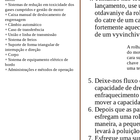
+ Sistemas de redução em toxicidade dos
lançamento, use 
gases cumpridos e gestão de motor
otdavaniye da ro
+ Caixa manual de deslocamento de
do catre de um c
engrenagem
+ Câmbio automático
fortemente aquec
+
Caso de transferência
de um vyvinchiva
+ União e linha de transmissão
+ Sistema de freios
+ Suporte de forma triangular de
A rolh
interrupção e direção
do mot
+
Corpo
cara s
+ Sistema de equipamento elétrico de
chave 
bordo
uma te
+ Administrações e métodos de operação
Deixe-nos fluxo 
capacidade de dr
enfraquecimento 
mover a capacid
Depois que as pa
esfregam uma rol
maneira, a peque
levará à poluição
Esfregue uma sup