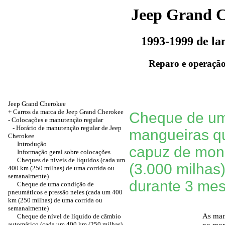
Jeep Grand 
1993-1999 de l
Reparo e operação
Jeep Grand Cherokee
+
Carros da marca de Jeep Grand Cherokee
Cheque de um 
-
Colocações e manutenção regular
- Horário de manutenção regular de Jeep
mangueiras q
Cherokee
Introdução
capuz de mon
Informação geral sobre colocações
Cheques de níveis de líquidos (cada um
(3.000 milhas
400 km (250 milhas) de uma corrida ou
semanalmente)
durante 3 mes
Cheque de uma condição de
pneumáticos e pressão neles (cada um 400
km (250 milhas) de uma corrida ou
semanalmente)
As man
Cheque de nível de líquido de câmbio
automático (cada um 400 km (250 milhas)
no mom