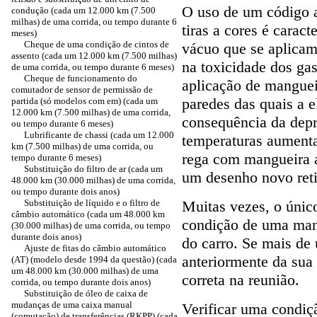
O uso de um código a
condução (cada um 12.000 km (7.500
milhas) de uma corrida, ou tempo durante 6
tiras a cores é carac
meses)
Cheque de uma condição de cintos de
vácuo que se aplicam
assento (cada um 12.000 km (7.500 milhas)
na toxicidade dos ga
de uma corrida, ou tempo durante 6 meses)
Cheque de funcionamento do
aplicação de manguei
comutador de sensor de permissão de
paredes das quais a 
partida (só modelos com em) (cada um
12.000 km (7.500 milhas) de uma corrida,
consequência da depre
ou tempo durante 6 meses)
Lubrificante de chassi (cada um 12.000
temperaturas aumenta
km (7.500 milhas) de uma corrida, ou
rega com mangueira a
tempo durante 6 meses)
Substituição do filtro de ar (cada um
um desenho novo reti
48.000 km (30.000 milhas) de uma corrida,
ou tempo durante dois anos)
Substituição de líquido e o filtro de
Muitas vezes, o únic
câmbio automático (cada um 48.000 km
condição de uma mang
(30.000 milhas) de uma corrida, ou tempo
durante dois anos)
do carro. Se mais de
Ajuste de fitas do câmbio automático
anteriormente da sua 
(AT) (modelo desde 1994 da questão) (cada
um 48.000 km (30.000 milhas) de uma
correta na reunião.
corrida, ou tempo durante dois anos)
Substituição de óleo de caixa de
mudanças de uma caixa manual
Verificar uma condiç
(comutação) de transferências (RKPP) (cada