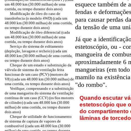
esquece também de al
um 48.000 km (30.000 milhas) de uma
corrida, ou tempo durante dois anos)
fendas e deformações
Modificação de óleo do caso de
para causar perdas d
transferência (o modelo 4WD) (cada um
48.000 km (30.000 milhas) de uma corrida,
da tensão de uma uni
ou tempo durante dois anos)
Modificação de óleo diferencial (cada
um 48.000 km (30.000 milhas) de uma
Já que a identificaç
corrida, ou tempo durante dois anos)
estetoscópio, ou - c
Serviço do sistema de esfriamento
(depleção, lavagem e recheio) (cada um
mangueira de combus
48.000 km (30.000 milhas) de uma corrida,
ou tempo durante dois anos)
aproximadamente 6 m
Cheque de um estado e substituição da
mangueiras (em todo
válvula de sistema da ventilação feita
funcionar de um caso (PCV) (motores de
mamilo na existência 
V8) (cada um 48.000 km (30.000 milhas) de
"do rombo".
uma corrida, ou tempo durante dois anos)
Verifique, compensando e a substituição
de uma mangueira do sistema da ventilação
Quando escutar v
contínua de um caso (CCV) (os 6os motores
de cilindro) (cada um 48.000 km (30.000
estetoscópio que 
milhas) de uma corrida, ou tempo durante
do compartimento 
dois anos)
Cheque de utilidade de funcionamento
lâminas de torcedor
de sistema de captura de vapores de
combustível (cada um 48.000 km (30.000
milhas) de uma corrida, ou tempo durante