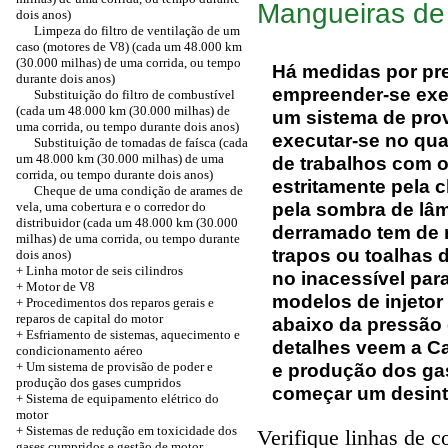
Mangueiras de
dois anos)
Limpeza do filtro de ventilação de um
caso (motores de V8) (cada um 48.000 km
(30.000 milhas) de uma corrida, ou tempo
Há medidas por pr
durante dois anos)
empreender-se exe
Substituição do filtro de combustível
(cada um 48.000 km (30.000 milhas) de
um sistema de prov
uma corrida, ou tempo durante dois anos)
executar-se no qua
Substituição de tomadas de faísca (cada
um 48.000 km (30.000 milhas) de uma
de trabalhos com o
corrida, ou tempo durante dois anos)
estritamente pela 
Cheque de uma condição de arames de
pela sombra de lâ
vela, uma cobertura e o corredor do
distribuidor (cada um 48.000 km (30.000
derramado tem de r
milhas) de uma corrida, ou tempo durante
trapos ou toalhas 
dois anos)
+
Linha motor de seis cilindros
no inacessível para
+ Motor de V8
modelos de injetor
+ Procedimentos dos reparos gerais e
reparos de capital do motor
abaixo da pressão 
+ Esfriamento de sistemas, aquecimento e
detalhes veem a C
condicionamento aéreo
+ Um sistema de provisão de poder e
e produção dos ga
produção dos gases cumpridos
começar um desinte
+ Sistema de equipamento elétrico do
motor
+ Sistemas de redução em toxicidade dos
Verifique linhas de c
gases cumpridos e gestão de motor