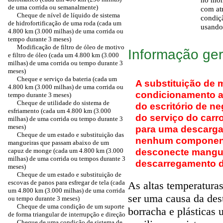
de uma corrida ou semanalmente)
com at
Cheque de nível de líquido de sistema
condiç
de hidrofortificação de uma roda (cada um
usando 
4.800 km (3.000 milhas) de uma corrida ou
tempo durante 3 meses)
Modificação de filtro de óleo de motivo
Informação ger
e filtro de óleo (cada um 4.800 km (3.000
milhas) de uma corrida ou tempo durante 3
meses)
Cheque e serviço da bateria (cada um
A substituição de 
4.800 km (3.000 milhas) de uma corrida ou
condicionamento aé
tempo durante 3 meses)
Cheque de utilidade do sistema de
do escritório de ne
esfriamento (cada um 4.800 km (3.000
do serviço do carr
milhas) de uma corrida ou tempo durante 3
meses)
para uma descarga 
Cheque de um estado e substituição das
nenhum component
mangueiras que passam abaixo de um
desconecte mangue
capuz de monge (cada um 4.800 km (3.000
milhas) de uma corrida ou tempos durante 3
descarregamento d
meses)
Cheque de um estado e substituição de
escovas de panos para esfregar de tela (cada
As altas temperatur
um 4.800 km (3.000 milhas) de uma corrida
ser uma causa da des
ou tempo durante 3 meses)
Cheque de uma condição de um suporte
borracha e plásticas
de forma triangular de interrupção e direção
Cheque de uma condição de sistema de