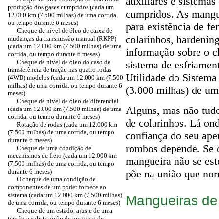
auxiliares e sistemas
produção dos gases cumpridos (cada um
cumpridos. As mangue
12.000 km (7.500 milhas) de uma corrida,
ou tempo durante 6 meses)
para existência de fe
Cheque de nível de óleo de caixa de
colarinhos, hardening
mudanças da transmissão manual (RKPP)
(cada um 12.000 km (7.500 milhas) de uma
informação sobre o 
corrida, ou tempo durante 6 meses)
Cheque de nível de óleo do caso de
sistema de esfriamen
transferência de tração nas quatro rodas
Utilidade do Sistema
(4WD) modelos (cada um 12.000 km (7.500
milhas) de uma corrida, ou tempo durante 6
(3.000 milhas) de um
meses)
Cheque de nível de óleo de diferencial
Alguns, mas não tudo
(cada um 12.000 km (7.500 milhas) de uma
corrida, ou tempo durante 6 meses)
de colarinhos. Lá ond
Rotação de rodas (cada um 12.000 km
(7.500 milhas) de uma corrida, ou tempo
confiança do seu ape
durante 6 meses)
rombos depende. Se o
Cheque de uma condição de
mecanismos de freio (cada um 12.000 km
mangueira não se est
(7.500 milhas) de uma corrida, ou tempo
durante 6 meses)
põe na união que no
O cheque de uma condição de
componentes de um poder fornece ao
sistema (cada um 12.000 km (7.500 milhas)
Mangueiras de
de uma corrida, ou tempo durante 6 meses)
Cheque de um estado, ajuste de uma
tensão e substituição de um cinto de