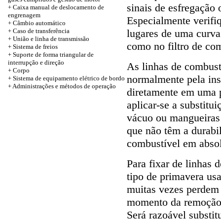
sinais de esfregação
+ Caixa manual de deslocamento de
engrenagem
Especialmente verifi
+ Câmbio automático
+
Caso de transferência
lugares de uma curva 
+ União e linha de transmissão
como no filtro de com
+ Sistema de freios
+ Suporte de forma triangular de
interrupção e direção
As linhas de combust
+
Corpo
normalmente pela ins
+ Sistema de equipamento elétrico de bordo
+ Administrações e métodos de operação
diretamente em uma 
aplicar-se a substitui
vácuo ou mangueiras 
que não têm a durabi
combustível em absol
Para fixar de linhas 
tipo de primavera us
muitas vezes perdem 
momento da remoção 
Será razoável substit