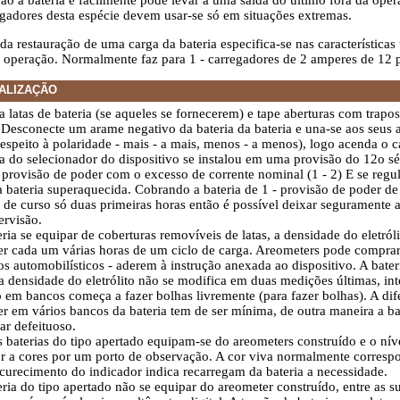
ão à bateria e facilmente pode levar a uma saída do último fora da oper
egadores desta espécie devem usar-se só em situações extremas.
a restauração de uma carga da bateria especifica-se nas características
a operação. Normalmente faz para 1 - carregadores de 2 amperes de 12 
ALIZAÇÃO
 latas de bateria (se aqueles se fornecerem) e tape aberturas com trapos 
. Desconecte um arame negativo da bateria da bateria e una-se aos seus
espeito à polaridade - mais - a mais, menos - a menos), logo acenda o c
 do selecionador do dispositivo se instalou em uma provisão do 12o sé
 provisão de poder com o excesso de corrente nominal (1 - 2) E se regu
 bateria superaquecida. Cobrando a bateria de 1 - provisão de poder de 
 de curso só duas primeiras horas então é possível deixar seguramente a 
ervisão.
eria se equipar de coberturas removíveis de latas, a densidade do eletról
r cada um várias horas de um ciclo de carga. Areometers pode comprar
os automobilísticos - aderem à instrução anexada ao dispositivo. A bate
 densidade do eletrólito não se modifica em duas medições últimas, inte
to em bancos começa a fazer bolhas livremente (para fazer bolhas). A di
r em vários bancos da bateria tem de ser mínima, de outra maneira a ba
ar defeituoso.
baterias do tipo apertado equipam-se do areometers construído e o nív
r a cores por um porto de observação. A cor viva normalmente corresp
curecimento do indicador indica recarregam da bateria a necessidade.
eria do tipo apertado não se equipar do areometer construído, entre as 