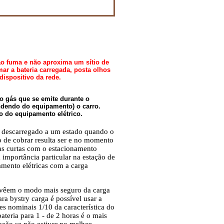
ão fuma e não aproxima um sítio de
ar a bateria carregada, posta olhos
dispositivo da rede.
 o gás que se emite durante o
ndendo do equipamento) o carro.
o do equipamento elétrico.
ra descarregado a um estado quando o
 de cobrar resulta ser e no momento
ias curtas com o estacionamento
 importância particular na estação de
mento elétricas com a carga
rovêem o modo mais seguro da carga
a bystry carga é possível usar a
es nominais 1/10 da característica do
ateria para 1 - de 2 horas é o mais