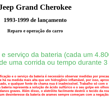
Jeep Grand Cherokee
1993-1999 de lançamento
Reparo e operação do carro
e serviço da bateria (cada um 4.80
 de uma corrida ou tempo durante 
ificação e o serviço da bateria é necessário observar medidas por prec
e há na medida mais alta que um hidrogênio inflamável, por isso, aprox
nado, e qualquer fonte de chama nua é inadmissível. Trabalho só com 
da bateria representa a solução de ácido sulfúrico e o seu golpe em olho
danos graves. Além disso, o eletrólito facilmente destrói o tecido da ro
um desinteresse da bateria de arames sempre começam com a negação. É