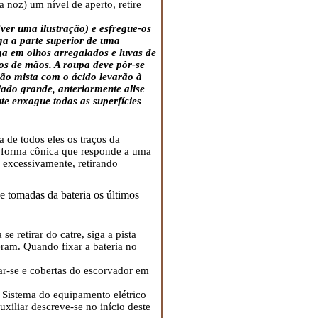
 noz) um nível de aperto, retire
(ver uma ilustração) e esfregue-os
ga a parte superior de uma
ga em olhos arregalados e luvas de
tos de mãos. A roupa deve pôr-se
ução mista com o ácido levarão à
ado grande, anteriormente alise
e enxague todas as superfícies
 de todos eles os traços da
 a forma cônica que responde a uma
o excessivamente, retirando
e tomadas da bateria os últimos
se retirar do catre, siga a pista
eram. Quando fixar a bateria no
sar-se e cobertas do escorvador em
 Sistema do equipamento elétrico
xiliar descreve-se no início deste