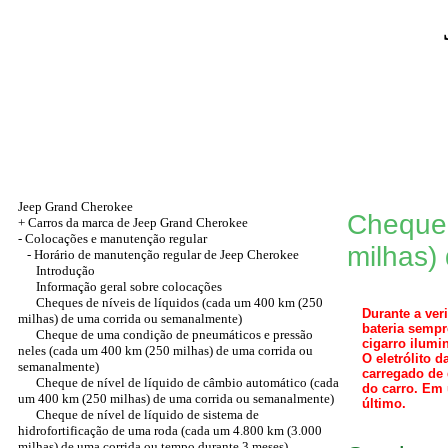
Jeep Grand Cherokee
Cheque 
+
Carros da marca de Jeep Grand Cherokee
-
Colocações e manutenção regular
milhas)
- Horário de manutenção regular de Jeep Cherokee
Introdução
Informação geral sobre colocações
Cheques de níveis de líquidos (cada um 400 km (250
Durante a ver
milhas) de uma corrida ou semanalmente)
bateria sempr
Cheque de uma condição de pneumáticos e pressão
cigarro ilumi
neles (cada um 400 km (250 milhas) de uma corrida ou
O eletrólito 
semanalmente)
carregado de 
Cheque de nível de líquido de câmbio automático (cada
do carro. Em 
um 400 km (250 milhas) de uma corrida ou semanalmente)
último.
Cheque de nível de líquido de sistema de
hidrofortificação de uma roda (cada um 4.800 km (3.000
milhas) de uma corrida ou tempo durante 3 meses)