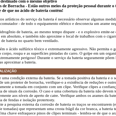
 destinado com o mesmo objetivo
s de Borracha - Estão outros meios da proteção pessoal durante o 
e de que no ácido de bateria contém!
s artísticos do serviço da bateria é necessário observar algumas medid
 comutador - de todo o equipamento elétrico e desconecta um arame neg
drogênio de bateria, ao mesmo tempo dispare - e o explosivo emite-se
l em absoluto, e também não aproxime o local de trabalhos com o cigar
 de bateria no quarto bem ventilado.
ntém o ácido sulfúrico tóxico e extremamente agressivo. Não permita o g
do corpo, roupa e as superfícies pintadas do carro. O golpe em um organ
 extremamente perigoso! Durante o serviço da bateria seguramente põem 
as aproximar a bateria.
ALIZAÇÃO
e uma condição externa da bateria. Se a tomada positiva da bateria e o s
de um protetor de borracha, verifique-o a existência de reduções e outr
mente a tomada em conjunto com um clipe. Verifique clipes a confianç
ia de sinais da corrosão. O caso e uma cobertura da bateria não devem te
emente aos níveis de aperto de catre. Verifique ambos os arames da ba
ia de fendas e isolação protertosty.
te a pesquisa externa da corrosão de bateria os traços se encontrarem 
e tomadas) que representam uma crosta frágil da cor branca, a bateria te
Uma chave enfraquece pinos de clipes terminais - lembra-se de que o a