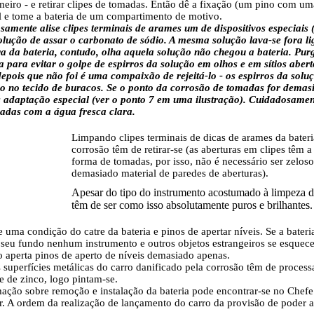
meiro - e retirar clipes de tomadas. Então dê a fixação (um pino com uma
 e tome a bateria de um compartimento de motivo.
amente alise clipes terminais de arames um de dispositivos especiais 
lução de assar o carbonato de sódio. A mesma solução lava-se fora li
a da bateria, contudo, olha aquela solução não chegou a bateria. Pur
 para evitar o golpe de espirros da solução em olhos e em sítios aber
depois que não foi é uma compaixão de rejeitá-lo - os espirros da sol
o no tecido de buracos. Se o ponto da corrosão de tomadas for demasi
 adaptação especial (ver o ponto 7 em uma ilustração). Cuidadosament
sadas com a água fresca clara.
Limpando clipes terminais de dicas de arames da bateria
corrosão têm de retirar-se (as aberturas em clipes têm
forma de tomadas, por isso, não é necessário ser zelos
demasiado material de paredes de aberturas).
Apesar do tipo do instrumento acostumado à limpeza d
têm de ser como isso absolutamente puros e brilhantes.
e uma condição do catre da bateria e pinos de apertar níveis. Se a bateria 
 seu fundo nenhum instrumento e outros objetos estrangeiros se esquec
o aperta pinos de aperto de níveis demasiado apenas.
 superfícies metálicas do carro danificado pela corrosão têm de proces
 de zinco, logo pintam-se.
ação sobre remoção e instalação da bateria pode encontrar-se no Chefe
. A ordem da realização de lançamento do carro da provisão de poder au