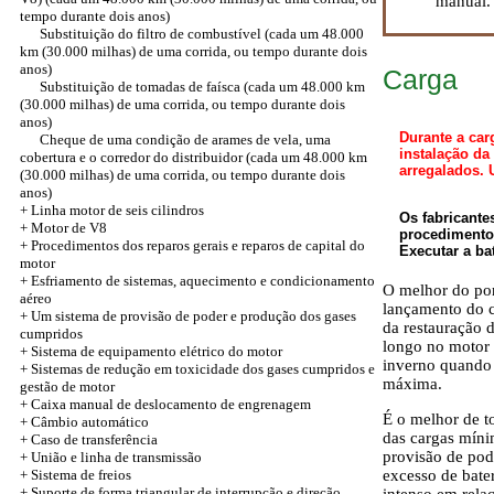
manual.
tempo durante dois anos)
Substituição do filtro de combustível (cada um 48.000
km (30.000 milhas) de uma corrida, ou tempo durante dois
anos)
Carga
Substituição de tomadas de faísca (cada um 48.000 km
(30.000 milhas) de uma corrida, ou tempo durante dois
anos)
Durante a car
Cheque de uma condição de arames de vela, uma
instalação da
cobertura e o corredor do distribuidor (cada um 48.000 km
arregalados. 
(30.000 milhas) de uma corrida, ou tempo durante dois
anos)
+
Linha motor de seis cilindros
Os fabricante
+ Motor de V8
procedimento 
+ Procedimentos dos reparos gerais e reparos de capital do
Executar a ba
motor
+ Esfriamento de sistemas, aquecimento e condicionamento
O melhor do pon
aéreo
lançamento do c
+ Um sistema de provisão de poder e produção dos gases
da restauração 
cumpridos
longo no motor 
+ Sistema de equipamento elétrico do motor
inverno quando 
+ Sistemas de redução em toxicidade dos gases cumpridos e
máxima.
gestão de motor
+ Caixa manual de deslocamento de engrenagem
É o melhor de t
+ Câmbio automático
das cargas míni
+
Caso de transferência
provisão de pod
+ União e linha de transmissão
+ Sistema de freios
excesso de bater
+ Suporte de forma triangular de interrupção e direção