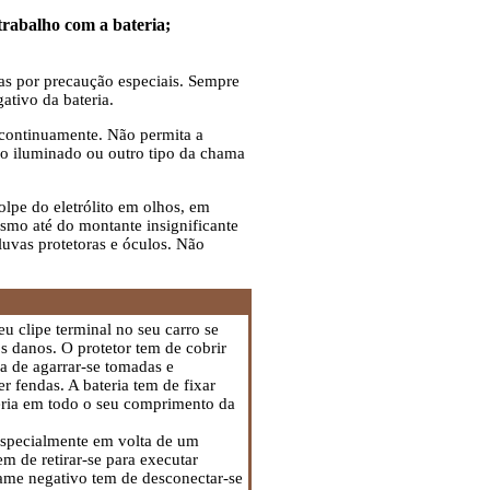
trabalho com a bateria;
as por precaução especiais. Sempre
ativo da bateria.
 continuamente. Não permita a
ro iluminado ou outro tipo da chama
olpe do eletrólito em olhos, em
ismo até do montante insignificante
luvas protetoras e óculos. Não
eu clipe terminal no seu carro se
os danos. O protetor tem de cobrir
a de agarrar-se tomadas e
r fendas. A bateria tem de fixar
teria em todo o seu comprimento da
(especialmente em volta de um
m de retirar-se para executar
rame negativo tem de desconectar-se