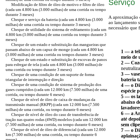
Serviço
Modificação de filtro de óleo de motivo e filtro de óleo
(cada um 4.800 km (3.000 milhas) de uma corrida ou tempo
durante 3 meses)
A aproximação c
Cheque e serviço da bateria (cada um 4.800 km (3.000
ao lançamento s
milhas) de uma corrida ou tempo durante 3 meses)
necessário que 
Cheque de utilidade do sistema de esfriamento (cada um
4.800 km (3.000 milhas) de uma corrida ou tempo durante 3
meses)
Cheque de um estado e substituição das mangueiras que
passam abaixo de um capuz de monge (cada um 4.800 km
1 — a te
(3.000 milhas) de uma corrida ou tempos durante 3 meses)
meio de 
Cheque de um estado e substituição de escovas de panos
2 — Coze
para esfregar de tela (cada um 4.800 km (3.000 milhas) de
neutraliz
uma corrida ou tempo durante 3 meses)
3 — vase
Cheque de uma condição de um suporte de forma
bateria 
triangular de interrupção e direção
Cheque de uma condição de sistema de produção dos
4 — o Di
gases cumpridos (cada um 12.000 km (7.500 milhas) de uma
espécie 
corrida, ou tempo durante 6 meses)
5 — os l
Cheque de nível de óleo de caixa de mudanças da
abaixo d
transmissão manual (RKPP) (cada um 12.000 km (7.500
lavadore
milhas) de uma corrida, ou tempo durante 6 meses)
6 — a Art
Cheque de nível de óleo do caso de transferência de
até depoi
tração nas quatro rodas (4WD) modelos (cada um 12.000 km
sem clipe
(7.500 milhas) de uma corrida, ou tempo durante 6 meses)
Cheque de nível de óleo de diferencial (cada um 12.000
7 — o Di
km (7.500 milhas) de uma corrida, ou tempo durante 6
aplainaç
meses)