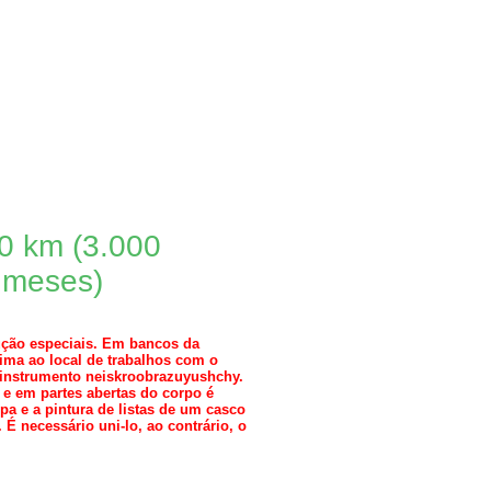
0 km (3.000
3 meses)
aução especiais. Em bancos da
ima ao local de trabalhos com o
o instrumento neiskroobrazuyushchy.
s e em partes abertas do corpo é
upa e a pintura de listas de um casco
 necessário uni-lo, ao contrário, o