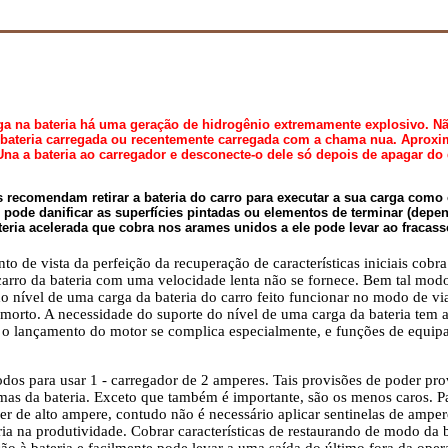
ga na bateria há uma geração de hidrogênio extremamente explosivo. N
 bateria carregada ou recentemente carregada com a chama nua. Aproxim
Una a bateria ao carregador e desconecte-o dele só depois de apagar do 
s recomendam retirar a bateria do carro para executar a sua carga como
pode danificar as superfícies pintadas ou elementos de terminar (depe
teria acelerada que cobra nos arames unidos a ele pode levar ao fracass
to de vista da perfeição da recuperação de características iniciais cob
arro da bateria com uma velocidade lenta não se fornece. Bem tal modo
do nível de uma carga da bateria do carro feito funcionar no modo de v
morto. A necessidade do suporte do nível de uma carga da bateria tem a
o lançamento do motor se complica especialmente, e funções de equipa
odos para usar 1 - carregador de 2 amperes. Tais provisões de poder p
mas da bateria. Exceto que também é importante, são os menos caros. Par
er de alto ampere, contudo não é necessário aplicar sentinelas de amper
ia na produtividade. Cobrar características de restaurando de modo da b