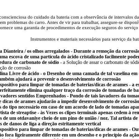
onscienciosa do cuidado da bateria com a observância de intervalos d
em problemas do carro. Antes de vir para trabalhar, assegure-se dispon
fornece uma garantia de procedimentos de execução seguros do serviço 
Instrumentos e materiais necessários para serviço da bat
la Dianteira / os olhos arregalados - Durante a remoção da corrosã
uma escova de uma partícula do ácido cristalizado facilmente pod
dura de carbonato de sódio
- a Solução de assar o carbonato de sódi
ação de corrosão
lina Livre de ácido - o Desenho de uma camada de tal vaselina e
também ajudará a prevenir o desenvolvimento de corrosão
spositivo para limpar de tomadas de baterias/dicas de arames - a 
perfeitamente elimina qualquer traço da corrosão de tomadas de ba
avadores sentidos Emprenhados - Pondo de tais lavadores da toma
e dicas de arames ajudarão a impedir desenvolvimento de corrosão (
s do tipo necessário em caso de um acordo de lado de tomadas ap
ista de streaptise - às Vezes os clipes terminais apenas cedem à r
s de um otdavaniye cheio de um pino de união / noz. Tal artista de 
s de danos de liga a direção estritamente vertical
spositivo para limpar de tomadas de baterias/dicas de arames - Ou
ão fora ligeiramente diferente em um desenho e o princípio da açã