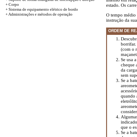
intenso em relaç
+
Corpo
estado. Os carr
+ Sistema de equipamento elétrico de bordo
+ Administrações e métodos de operação
O tempo médio d
instrução da su
ORDEM DE RE
Descubra
borrifar
(com o r
maçaneta
Se usa a
cheque a
da carga
sem sup
Se a bat
areomete
acessóri
quando a
eletróli
areomete
consider
Algumas 
indicado
que o es
Se a bat