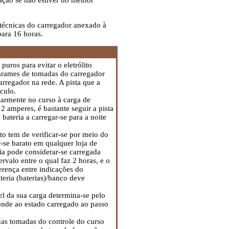
ação se não estiver no melhor
 técnicas do carregador anexado à
para 16 horas.
puros para evitar o eletrólito
 arames de tomadas do carregador
arregador na rede. A pista que a
culo.
larmente no curso à carga de
2 amperes, é bastante seguir a pista
bateria a carregar-se para a noite
ito tem de verificar-se por meio do
-se barato em qualquer loja de
ria pode considerar-se carregada
rvalo entre o qual faz 2 horas, e o
ferença entre indicações do
teria (baterias)/banco deve
el da sua carga determina-se pelo
onde ao estado carregado ao passo
suas tomadas do controle do curso