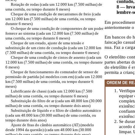
contudo,
Rotação de rodas (cada um 12.000 km (7.500 milhas) de
8 — luva
uma corrida, ou tempo durante 6 meses)
lembre-s
Cheque de uma condição de mecanismos de freio (cada
um 12.000 km (7.500 milhas) de uma corrida, ou tempo
Em procedimento
durante 6 meses)
anteriormente o
O cheque de uma condição de componentes de um poder
fornece ao sistema (cada um 12.000 km (7.500 milhas) de
Em bancos do hi
uma corrida, ou tempo durante 6 meses)
faiscação casua
Cheque de um estado, ajuste de uma tensão e
nua. Faz a carga
substituição de um cinto de condução (cada um 12.000 km
(7.500 milhas) de uma corrida, ou tempo durante 6 meses)
O eletrólito co
Cheque de uma condição de cintos de assento (cada um
partes abertas 
12.000 km (7.500 milhas) de uma corrida, ou tempo durante
6 meses)
do eletrólito é
Cheque de funcionamento do comutador de sensor de
permita a crianç
permissão de partida (só modelos com em) (cada um 12.000
km (7.500 milhas) de uma corrida, ou tempo durante 6
ORDEM DE RE
meses)
Verifiqu
Lubrificante de chassi (cada um 12.000 km (7.500
equipar 
milhas) de uma corrida, ou tempo durante 6 meses)
Substituição do filtro de ar (cada um 48.000 km (30.000
completa
milhas) de uma corrida, ou tempo durante dois anos)
existênc
Substituição de líquido e o filtro de câmbio automático
confiant
(cada um 48.000 km (30.000 milhas) de uma corrida, ou
existênc
tempo durante dois anos)
Se duran
Ajuste de fitas do câmbio automático (AT) (modelo
acordo d
desde 1994 da questão) (cada um 48.000 km (30.000
limpar. 
milhas) de uma corrida, ou tempo durante dois anos)