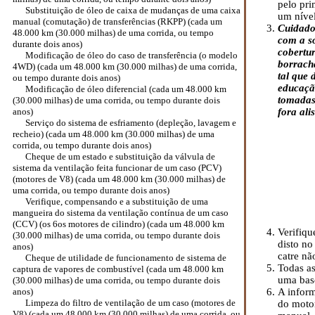
pelo pri
Substituição de óleo de caixa de mudanças de uma caixa
um nível
manual (comutação) de transferências (RKPP) (cada um
Cuidados
48.000 km (30.000 milhas) de uma corrida, ou tempo
com a so
durante dois anos)
cobertur
Modificação de óleo do caso de transferência (o modelo
borracha
4WD) (cada um 48.000 km (30.000 milhas) de uma corrida,
tal que 
ou tempo durante dois anos)
educaçã
Modificação de óleo diferencial (cada um 48.000 km
tomadas
(30.000 milhas) de uma corrida, ou tempo durante dois
anos)
fora ali
Serviço do sistema de esfriamento (depleção, lavagem e
recheio) (cada um 48.000 km (30.000 milhas) de uma
corrida, ou tempo durante dois anos)
Cheque de um estado e substituição da válvula de
sistema da ventilação feita funcionar de um caso (PCV)
(motores de V8) (cada um 48.000 km (30.000 milhas) de
uma corrida, ou tempo durante dois anos)
Verifique, compensando e a substituição de uma
mangueira do sistema da ventilação contínua de um caso
(CCV) (os 6os motores de cilindro) (cada um 48.000 km
Verifiqu
(30.000 milhas) de uma corrida, ou tempo durante dois
disto no
anos)
catre nã
Cheque de utilidade de funcionamento de sistema de
Todas as
captura de vapores de combustível (cada um 48.000 km
uma base
(30.000 milhas) de uma corrida, ou tempo durante dois
anos)
A inform
Limpeza do filtro de ventilação de um caso (motores de
do motor
V8) (cada um 48.000 km (30.000 milhas) de uma corrida, ou