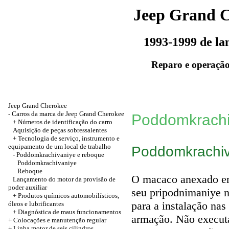
Jeep Grand 
1993-1999 de l
Reparo e operação
Jeep Grand Cherokee
-
Carros da marca de Jeep Grand Cherokee
Poddomkrachi
+
Números de identificação do carro
Aquisição de peças sobressalentes
+ Tecnologia de serviço, instrumento e
equipamento de um local de trabalho
Poddomkrachiv
-
Poddomkrachivaniye e reboque
Poddomkrachivaniye
Reboque
O macaco anexado em 
Lançamento do motor da provisão de
poder auxiliar
seu pripodnimaniye n
+
Produtos químicos automobilísticos,
para a instalação nas
óleos e lubrificantes
+ Diagnóstica de maus funcionamentos
armação. Não execut
+
Colocações e manutenção regular
+
Linha motor de seis cilindros