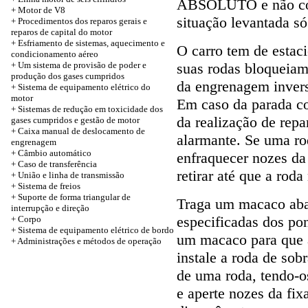
ABSOLUTO e não come
+ Motor de V8
situação levantada s
+ Procedimentos dos reparos gerais e
reparos de capital do motor
+ Esfriamento de sistemas, aquecimento e
O carro tem de estaci
condicionamento aéreo
+ Um sistema de provisão de poder e
suas rodas bloqueiam-
produção dos gases cumpridos
da engrenagem invers
+ Sistema de equipamento elétrico do
motor
Em caso da parada c
+ Sistemas de redução em toxicidade dos
da realização de rep
gases cumpridos e gestão de motor
+ Caixa manual de deslocamento de
alarmante. Se uma rod
engrenagem
+ Câmbio automático
enfraquecer nozes da
+
Caso de transferência
retirar até que a roda 
+ União e linha de transmissão
+ Sistema de freios
+ Suporte de forma triangular de
Traga um macaco abai
interrupção e direção
especificadas dos po
+
Corpo
+ Sistema de equipamento elétrico de bordo
um macaco para que a 
+ Administrações e métodos de operação
instale a roda de sob
de uma roda, tendo-o
e aperte nozes da fi