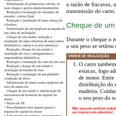
a razão de fracasso,
Substituição de primaveras valvate, as
suas chapas e gorros maslootrazhatelny
transmissão do carro.
Remoção e instalação do oleoduto de
entrada / coletor final
Remoção e instalação de uma cabeça de
Cheque de um
cilindros
Substituição de um epiploon avançado de
um cabo de inclinação
Cheque de um estado, remoção e
Durante o cheque o m
instalação de uma cobertura de uma cadeia
o seu peso se retirou 
distributiva, cadeia e os seus asteriscos
Remoção, cheque de um estado e
instalação do eixo, carregamentos e
ORDEM DE REALIZAÇÃO
empurradores hidráulicos
Remoção e instalação do catre de um caso
O carro também
Remoção, cheque de um estado e
estacas, logo a
instalação da bomba de óleo
Remoção e instalação de um pêndulo /
de motor. Entre
condução de disco
Substituição de umas costas epiploon do
distribuição do
eixo de manivela
madeira. Cuidad
Cheque de um estado e substituição de
travesseiros de borracha de suporte do
o seu peso do s
motor
+ Motor de V8
+ Procedimentos dos reparos gerais e
Não execute nenhum trabal
reparos de capital do motor
um macaco em absoluto!
+ Esfriamento de sistemas, aquecimento e