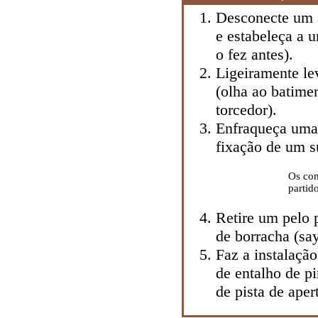
Desconecte um a
e estabeleça a 
o fez antes).
Ligeiramente l
(olha ao batime
torcedor).
Enfraqueça uma 
fixação de um s
Os com
partid
Retire um pelo 
de borracha (sa
Faz a instalaçã
de entalho de p
de pista de aper