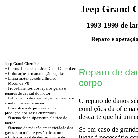
Jeep Grand 
1993-1999 de l
Reparo e operação
Jeep Grand Cherokee
+ Carros da marca de Jeep Grand Cherokee
Reparo de da
+
Colocações e manutenção regular
+
Linha motor de seis cilindros
corpo
+ Motor de V8
+ Procedimentos dos reparos gerais e
reparos de capital do motor
+ Esfriamento de sistemas, aquecimento e
O reparo de danos sé
condicionamento aéreo
condições da oficina 
+ Um sistema de provisão de poder e
produção dos gases cumpridos
descarte que há um e
+ Sistema de equipamento elétrico do
motor
+ Sistemas de redução em toxicidade dos
Se em caso de grande
gases cumpridos e gestão de motor
lugar é necessário c
+ Caixa manual de deslocamento de