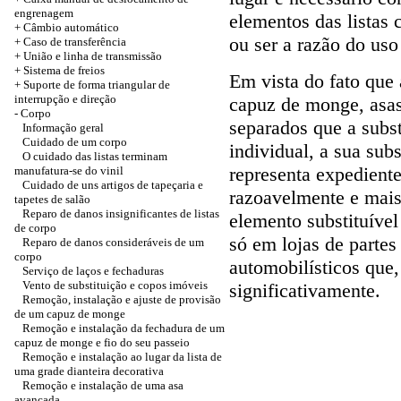
engrenagem
elementos das listas c
+ Câmbio automático
ou ser a razão do us
+
Caso de transferência
+ União e linha de transmissão
+ Sistema de freios
Em vista do fato que
+
Suporte de forma triangular de
interrupção e direção
capuz de monge, asas
-
Corpo
separados que a subs
Informação geral
Cuidado de um corpo
individual, a sua sub
O cuidado das listas terminam
representa expedient
manufatura-se do vinil
Cuidado de uns artigos de tapeçaria e
razoavelmente e mai
tapetes de salão
Reparo de danos insignificantes de listas
elemento substituíve
de corpo
só em lojas de parte
Reparo de danos consideráveis de um
corpo
automobilísticos que,
Serviço de laços e fechaduras
Vento de substituição e copos imóveis
significativamente.
Remoção, instalação e ajuste de provisão
de um capuz de monge
Remoção e instalação da fechadura de um
capuz de monge e fio do seu passeio
Remoção e instalação ao lugar da lista de
uma grade dianteira decorativa
Remoção e instalação de uma asa
avançada